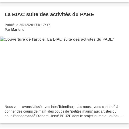
La BIAC suite des activités du PABE
Publié le 20/12/2013 à 17:37
Par
Marlene
Nous vous avons laissé avec Inès Tolentino, mais nous avons continué à
donner des coups de main, des coups de "petites mains" aux artistes qui
nous l'ont demandé D'abord Hervé BEUZE dont le projet tourne autour du
poème "dorsale bossale" sur lequel nous...