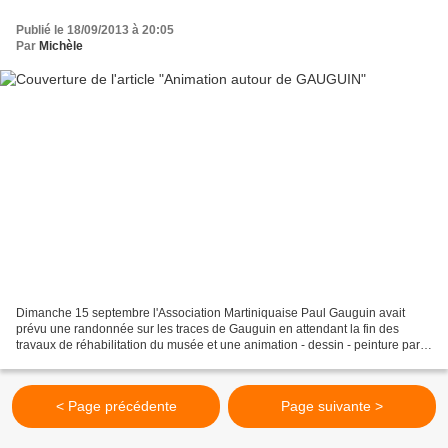
Publié le 18/09/2013 à 20:05
Par
Michèle
Dimanche 15 septembre l'Association Martiniquaise Paul Gauguin avait
prévu une randonnée sur les traces de Gauguin en attendant la fin des
travaux de réhabilitation du musée et une animation - dessin - peinture par
le PABE à la galerie Pory-Papy Nous...
< Page précédente
Page suivante >