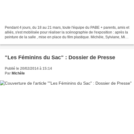
Pendant 4 jours, du 18 au 21 mars, toute l'équipe du PABE + parents, amis et
alliés, s'est mobilisée pour réaliser la scénographie de l'exposition : après la
peinture de la salle , mise en place du film plastique. Michèle, Sylviane, Mike
et Thony découpage...
"Les Féminins du Sac" : Dossier de Presse
Publié le 20/02/2014 à 15:14
Par
Michèle