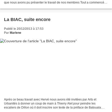
que nous avons pu présenter le travail de nos membres Tout a commencé
par un travail avec les scolaires (comme en 2009...
La BIAC, suite encore
Publié le 20/12/2013 à 17:53
Par
Marlene
Après ce beau travail avec Hervé nous avons été invitées par Arts et
Urbanités à donner un coup de main à Thierry Alet pour peindre les
escaliers de Dillon où il doit inscrire son texte de la préface de Batouala.
Nous voilà à pied d'oeuvre, mais le travail...