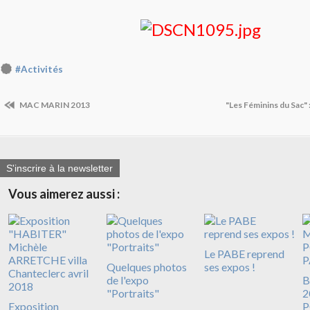
#Activités
MAC MARIN 2013
"Les Féminins du Sac"
S'inscrire à la newsletter
Vous aimerez aussi :
Le PABE reprend
Quelques photos
ses expos !
de l'expo
B
"Portraits"
2
Exposition
P