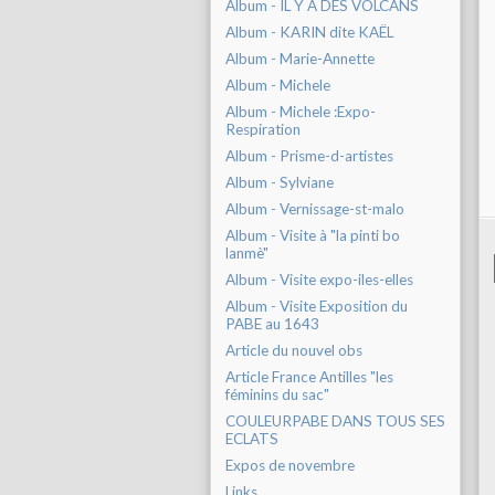
Album - IL Y A DES VOLCANS
Album - KARIN dite KAËL
Album - Marie-Annette
Album - Michele
Album - Michele :Expo-
Respiration
Album - Prisme-d-artistes
Album - Sylviane
Album - Vernissage-st-malo
Album - Visite à "la pinti bo
lanmè"
Album - Visite expo-iles-elles
Album - Visite Exposition du
PABE au 1643
Article du nouvel obs
Article France Antilles "les
féminins du sac"
COULEURPABE DANS TOUS SES
ECLATS
Expos de novembre
Links