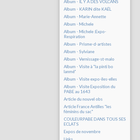
Album - IL Y A DES VOLCANS
Album - KARIN dite KAËL
Album - Marie-Annette
Album - Michele
Album - Michele :Expo-
Respiration
Album - Prisme-d-artistes
Album - Sylviane
Album - Vernissage-st-malo
Album - Visite à "la pinti bo
lanmè"
Album - Visite expo-iles-elles
Album - Visite Exposition du
PABE au 1643
Article du nouvel obs
Article France Antilles "les
féminins du sac"
COULEURPABE DANS TOUS SES
ECLATS
Expos de novembre
Links