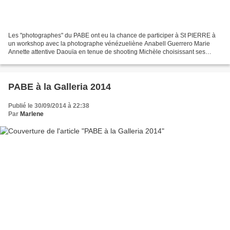
Les "photographes" du PABE ont eu la chance de participer à St PIERRE à
un workshop avec la photographe vénézueliène Anabell Guerrero Marie
Annette attentive Daouïa en tenue de shooting Michèle choisissant ses
photos pour le montage en triptyque que l'on...
PABE à la Galleria 2014
Publié le 30/09/2014 à 22:38
Par
Marlene