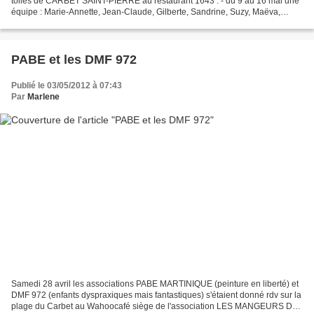
toiles de CARBET SAINT-PIERRE au restaurant 1643 : - du 9 au 16 mai une
équipe : Marie-Annette, Jean-Claude, Gilberte, Sandrine, Suzy, Maëva,
Baghera et Michèle exposent des tableaux...
PABE et les DMF 972
Publié le 03/05/2012 à 07:43
Par
Marlene
Samedi 28 avril les associations PABE MARTINIQUE (peinture en liberté) et
DMF 972 (enfants dyspraxiques mais fantastiques) s'étaient donné rdv sur la
plage du Carbet au Wahoocafé siège de l'association LES MANGEURS DE