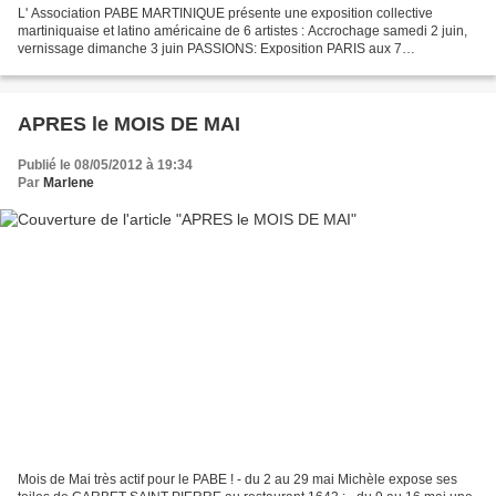
L' Association PABE MARTINIQUE présente une exposition collective
martiniquaise et latino américaine de 6 artistes : Accrochage samedi 2 juin,
vernissage dimanche 3 juin PASSIONS: Exposition PARIS aux 7
Parnassiens tous les détails sur le lien ci-dessus...
APRES le MOIS DE MAI
Publié le 08/05/2012 à 19:34
Par
Marlene
Mois de Mai très actif pour le PABE ! - du 2 au 29 mai Michèle expose ses