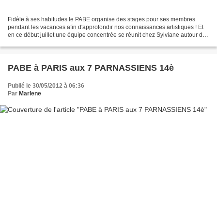
Fidèle à ses habitudes le PABE organise des stages pour ses membres
pendant les vacances afin d'approfondir nos connaissances artistiques ! Et
en ce début juillet une équipe concentrée se réunit chez Sylviane autour de
Luis Dimanche 1er juillet : début...
PABE à PARIS aux 7 PARNASSIENS 14è
Publié le 30/05/2012 à 06:36
Par
Marlene