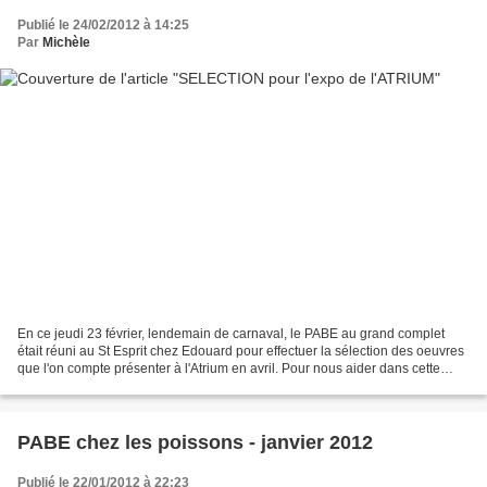
Publié le 24/02/2012 à 14:25
Par
Michèle
En ce jeudi 23 février, lendemain de carnaval, le PABE au grand complet
était réuni au St Esprit chez Edouard pour effectuer la sélection des oeuvres
que l'on compte présenter à l'Atrium en avril. Pour nous aider dans cette
rigoureuse et douloureuse tâche...
PABE chez les poissons - janvier 2012
Publié le 22/01/2012 à 22:23