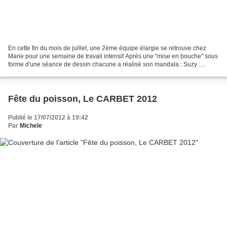
En cette fin du mois de juillet, une 2ème équipe élargie se retrouve chez
Marie pour une semaine de travail intensif Après une "mise en bouche" sous
forme d'une séance de dessin chacune a réalisé son mandala : Suzy :
Nicole : Claudy Marie Annette : Sandrine...
Fête du poisson, Le CARBET 2012
Publié le 17/07/2012 à 19:42
Par
Michele