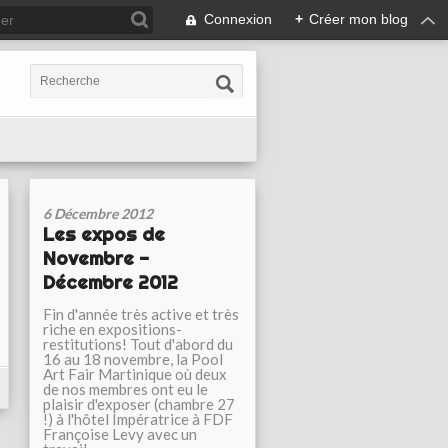
Connexion
+
Créer mon blog
6 Décembre 2012
Les expos de
Novembre -
Décembre 2012
Fin d'année très active et très
riche en expositions-
restitutions! Tout d'abord du
16 au 18 novembre, la Pool
Art Fair Martinique où deux
de nos membres ont eu le
plaisir d'exposer (chambre 27
!) à l'hôtel Impératrice à FDF
Françoise Levy avec un