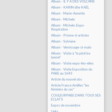
Album - IL Y A DES VOLCANS
Album - KARIN dite KAËL
Album - Marie-Annette
Album - Michele
Album - Michele :Expo-
Respiration
Album - Prisme-d-artistes
Album - Sylviane
Album - Vernissage-st-malo
Album - Visite à "la pinti bo
lanmè"
Album - Visite expo-iles-elles
Album - Visite Exposition du
PABE au 1643
Article du nouvel obs
Article France Antilles "les
féminins du sac"
COULEURPABE DANS TOUS SES
ECLATS
Expos de novembre
Links