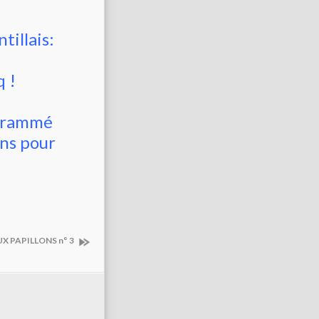
tillais:
q !
ogrammé
ons pour
X PAPILLONS n° 3