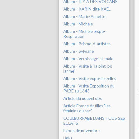
Album - IL Y A DES VOLCANS
Album - KARIN dite KAËL
Album - Marie-Annette
Album - Michele
Album - Michele :Expo-
Respiration
Album - Prisme-d-artistes
Album - Sylviane
Album - Vernissage-st-malo
Album - Visite à "la pinti bo
lanmè"
Album - Visite expo-iles-elles
Album - Visite Exposition du
PABE au 1643
Article du nouvel obs
Article France Antilles "les
féminins du sac"
COULEURPABE DANS TOUS SES
ECLATS
Expos de novembre
Links