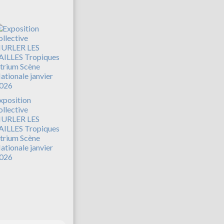
xposition
ollective
URLER LES
AILLES Tropiques
trium Scène
ationale janvier
026