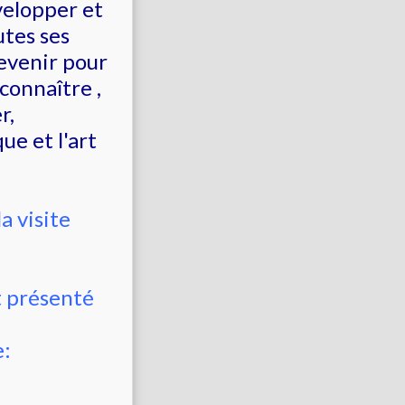
velopper et
utes ses
devenir pour
connaître ,
r,
ue et l'art
a visite
t présenté
e: