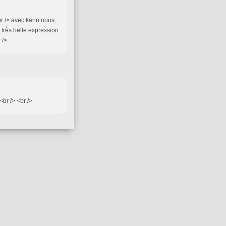
r /> avec karin nous
 très belle expression
 />
<br /> <br />