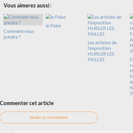
Vous aimerez aussi :
le Pabe
Comment nous
joindre ?
Les artistes de
l'exposition
HURLER LES
FAILLES
E
c
H
F
A
N
2
Commenter cet article
Ajouter un commentaire