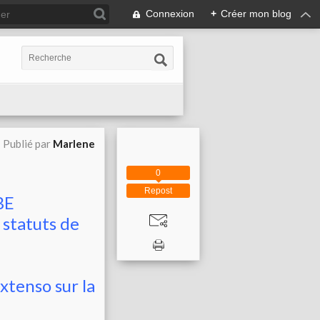
Connexion
+
Créer mon blog
Publié par
Marlene
0
Repost
BE
s statuts de
xtenso sur la