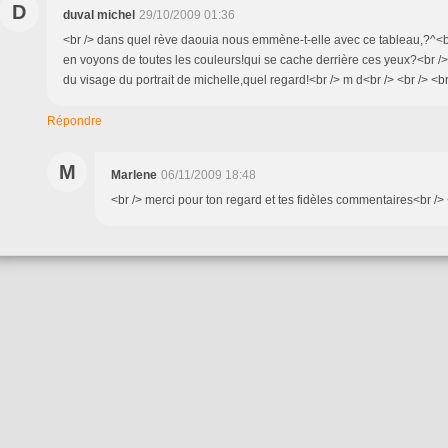
D
duval michel
29/10/2009 01:36
<br /> dans quel rève daouia nous emmène-t-elle avec ce tableau,?^<b
en voyons de toutes les couleurs!qui se cache derrière ces yeux?<br />
du visage du portrait de michelle,quel regard!<br /> m d<br /> <br /> <br
Répondre
M
Marlene
06/11/2009 18:48
<br /> merci pour ton regard et tes fidèles commentaires<br /> 